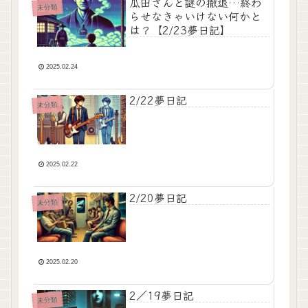
瓜田さんと謎の撤退…終わ
未分類
らせなきゃいけない何かと
は？【2/23夢日記】
2025.02.24
2/22夢日記
未分類
2025.02.22
2/20夢日記
未分類
2025.02.20
2／19夢日記
未分類