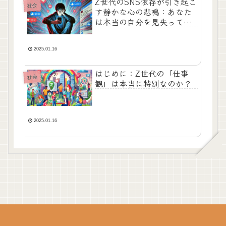
Z世代のSNS依存が引き起こ
社会
す静かな心の悲鳴：あなた
は本当の自分を見失ってい
ませんか？
2025.01.16
はじめに：Z世代の「仕事
社会
観」は本当に特別なのか？
2025.01.16