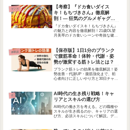
Cubaseとのセット購入のメリットも
解説します。
【考察】『ドカ食いダイス
マンガ
キ！もちづきさん』徹底解
剖！― 狂気のグルメギャグと
日常の裏側
『ドカ食いダイスキ！もちづきさん』
の魅力と内容を徹底解剖！21歳OL望
月美琴のドカ食いシーンや奇抜な健康
理論、笑いとメッセージが詰まったグ
ルメギャグ漫画を5000文字で紹介。
【保存版】1日1分のプランク
体験談
で腹筋革命！体幹・代謝・姿
勢が激変する筋トレ法とは？
プランク筋トレの効果を徹底解説！姿
勢改善・代謝UP・腹筋強化まで、初
心者向けに正しいやり方と30日チャレ
ンジ方法を紹介。1日1分であなたも理
想の体へ！
AI時代の生き残り戦略！キャ
IT
リアとスキルの選び方
AI時代の働き方を考える。どの職種や
スキルが生き残るのか、キャリアの選
び方、必須スキルについて解説。デジ
タルリテラシーや対人スキルの重要性
を押さえ、AI時代に適応するキャリア
戦略を紹介します。