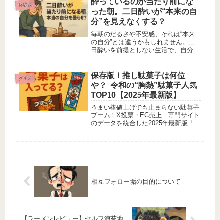
酔っているのが当たり前にな
体験談
った朝。二日酔いが“本来の自
分”を見えなくする？
毎朝のだるさや不安感、それは“本来
の自分”とは違うかもしれません。二
日酔いを前提としない生活で、自分の
ニュートラルな状態を確かめてみませ
んか？
保存版！推し駄菓子は何位
グルメ
や？ 令和の“胸熱”駄菓子人気
TOP10【2025年最新版】
うまい棒値上げでも止まらない駄菓子
ブーム！X投票・EC売上・専門サイト
のデータを統合した2025年最新版「駄
菓子人気トップ10」を発表。キャベツ
太郎・蒲焼さん太郎など上位商品の魅
力とSNSのリアルな反応を深掘りしま
す。
相互フォロー垢の目的について
【ラーメンレビュー】セルフ海苔地