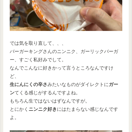
では気を取り直して、、、
バーガーキングさんのニンニク、ガーリックバーガ
ー、すごく私好みでして。
なんでこんなに好きかって言うところなんですけ
ど、
生にんにくの辛さ
みたいなものがダイレクトに
ガー
ン
てくる感じがするんですよね。
もちろん生ではないはずなんですが。
とにかく
ニンニク好き
にはたまらない感じなんです
よ。