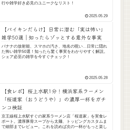
行や雑学好き必見のユニークなリスト！
2025.05.29
【バイキンだらけ】日常に潜む「実は怖い」
雑学50選｜知ったらゾッとする意外な事実
バナナの放射能、スマホの汚さ、地名の呪い…日常に隠れ
た怖い雑学50選！知ったら驚く事実をわかりやすく解説。
シェア必至の雑学を今すぐチェック！
2025.05.28
【食レポ】桜上水駅1分！横浜家系ラーメン
「桜道家（おうどうや）」の濃厚一杯をガチ
ンコ検証
京王線桜上水駅すぐの家系ラーメン店「桜道家」を実食レ
ポート。濃厚豚骨スープから太麺、トッピングカスタムま
で細部までレビュー。これを読めば次の一杯がもっと楽し