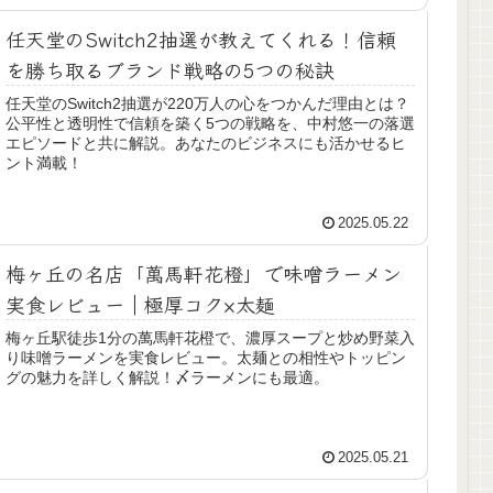
任天堂のSwitch2抽選が教えてくれる！信頼
を勝ち取るブランド戦略の5つの秘訣
任天堂のSwitch2抽選が220万人の心をつかんだ理由とは？
公平性と透明性で信頼を築く5つの戦略を、中村悠一の落選
エピソードと共に解説。あなたのビジネスにも活かせるヒ
ント満載！
2025.05.22
梅ヶ丘の名店「萬馬軒花橙」で味噌ラーメン
実食レビュー｜極厚コク×太麺
梅ヶ丘駅徒歩1分の萬馬軒花橙で、濃厚スープと炒め野菜入
り味噌ラーメンを実食レビュー。太麺との相性やトッピン
グの魅力を詳しく解説！〆ラーメンにも最適。
2025.05.21