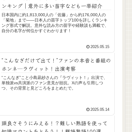
ンキング｜意外に多い苗字なども一挙紹介
日本国内に約1,813,000人の「佐藤」から約176,000人の
「菊地」まで――日本人の苗字トップ100を詳しくランキ
ング形式で解説。意外な読み方の苗字や経験談も満載で、
自分の名字が何位かすぐわかります！
2025.05.15
“こんなぎだけで出て！”ファンの本音と番組の
ホンネ─ラヴィット！出演考察
“こんなぎ”こと小島凪紗さんの『ラヴィット！』出演で、
単独派vs共演派のファン意見が拮抗。Xの声も引用しつ
つ、その背景と見どころをまとめたで。
2025.05.14
頭良さそうにみえる！？難しい熟語を使って
知識マウントをとろう！！難読熟語100選