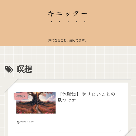
キニッター
気になること、編んでます。
瞑想
【体験談】やりたいことの
体験談
見つけ方
2024.10.23