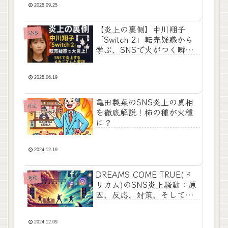
2025.09.25
【炎上の裏側】中川翔子
SNS
「Switch 2」転売疑惑から
学ぶ、SNSで火がつく瞬間
とその教訓
2025.06.19
亀田製菓のSNS炎上の真相
社会
を徹底解説！柿の種が火種
に？
2024.12.19
DREAMS COME TRUE(ド
考察
リカム)のSNS炎上騒動：原
因、反応、対策、そしてア
ーティストの思いやり
2024.12.09