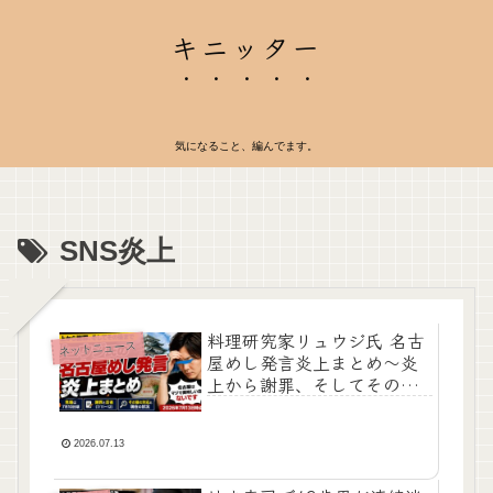
キニッター
気になること、編んでます。
SNS炎上
料理研究家リュウジ氏 名古
ネットニュース
屋めし発言炎上まとめ〜炎
上から謝罪、そしてその
後〜（2026年7月13日時
点）
2026.07.13