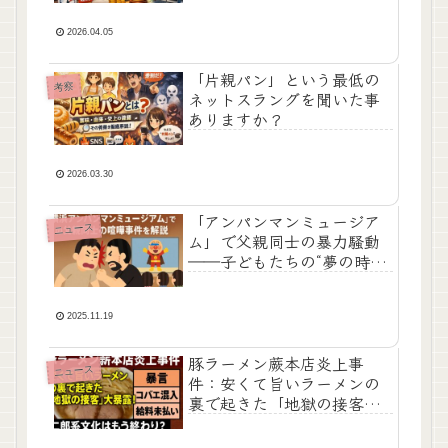
業・飲み会】
2026.04.05
「片親パン」という最低の
考察
ネットスラングを聞いた事
ありますか？
2026.03.30
「アンパンマンミュージア
ニュース
ム」で父親同士の暴力騒動
――子どもたちの“夢の時
間”が一瞬でひび割れた理由
2025.11.19
豚ラーメン蕨本店炎上事
ニュース
件：安くて旨いラーメンの
裏で起きた「地獄の接客」
大暴露！二郎系文化はもう
終わり？