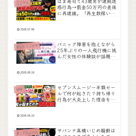
はま寿司で43歳男が連続迷
ニュース
惑行為→罰金50万円の直後
に再逮捕。「再生数稼いで
本当に採算取れるの？」ガ
チ考察
2026.07.06
パニック障害を抱えながら
ネットニュース
25年ぶりの一人飛行機に挑
んだ女性の体験談が話題
に 安全と理解の狭間で何
を考えるべきか
2026.06.16
セブンスムージー半額セー
SNS
ルで何が起きた？持ち帰り
行為が大炎上した理由を解
説
2026.06.10
サバンナ高橋いじめ騒動は
ネットニュース