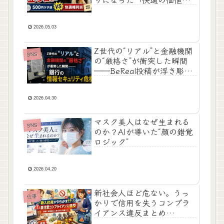
と「数百円の判断」
2026.05.03
Z世代の“リアル”と金融機関
SNS
の“厳格さ”が衝突した瞬間
――BeReal投稿が浮き彫り
にした銀行の情報セキュリ
ティ問題
2026.04.30
マスク美人はなぜ生まれる
SNS
のか？AIが導いた“顔の錯覚
ロジック”
2026.04.20
新社会人ほど危ない。うっ
仕事
かりで信用を失うコンプラ
イアンス違反まとめ
【SNS・情報漏えい・副