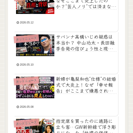
なぜここまで炎上したの
か？“芸人ノリ”では済まなく
なった2026年の空気
2026.05.12
サバンナ高橋いじめ疑惑は
ネットニュース
本当か？ 中山功太・長田融
季告発の信ぴょう性と現時
点の状況
2026.05.10
新婦が亀梨和也“仕様”の結婚
ネットニュース
式で大炎上！なぜ「幸せ報
告」がここまで嫌悪された
のか
2026.05.08
指定席を買ったのに通路に
ネットニュース
立ち客…GW新幹線で浮き彫
りになった「快適の価値」