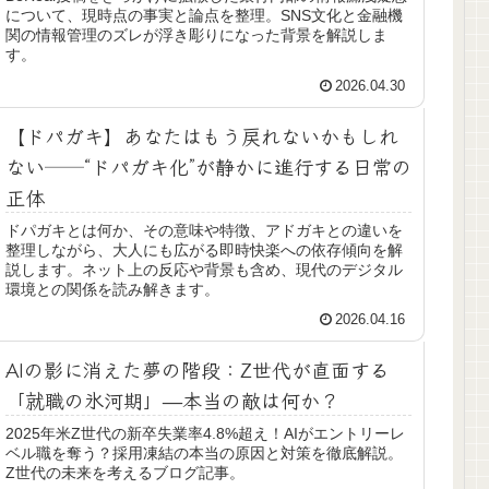
について、現時点の事実と論点を整理。SNS文化と金融機
関の情報管理のズレが浮き彫りになった背景を解説しま
す。
2026.04.30
【ドパガキ】あなたはもう戻れないかもしれ
ない──“ドパガキ化”が静かに進行する日常の
正体
ドパガキとは何か、その意味や特徴、アドガキとの違いを
整理しながら、大人にも広がる即時快楽への依存傾向を解
説します。ネット上の反応や背景も含め、現代のデジタル
環境との関係を読み解きます。
2026.04.16
AIの影に消えた夢の階段：Z世代が直面する
「就職の氷河期」—本当の敵は何か？
2025年米Z世代の新卒失業率4.8%超え！AIがエントリーレ
ベル職を奪う？採用凍結の本当の原因と対策を徹底解説。
Z世代の未来を考えるブログ記事。