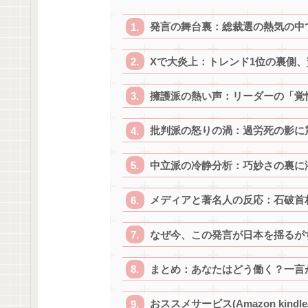
発言の舞台裏：総裁選の熱気の中
Xで大炎上：トレンド1位の裏側
擁護派の熱い声：リーダーの「覚
批判派の怒りの渦：過労死の影に
中立派の冷静分析：巧妙さの裏に
メディアと著名人の反応：石破首
なぜ今、この発言が日本を揺るが
まとめ：あなたはどう働く？一言
おススメサービス(Amazon kindle/a