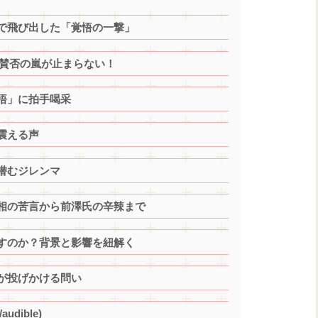
で飛び出した「覚悟の一撃」
、賛否の嵐が止まらない！
悟」に拍手喝采
震える声
潜むジレンマ
相の苦言から前澤氏の辛辣まで
すのか？背景と影響を紐解く
が投げかける問い
udible)