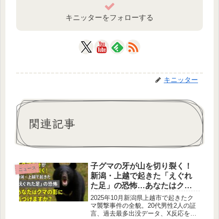
キニッターをフォローする
キニッター
関連記事
子グマの牙が山を切り裂く！
ニュース
新潟・上越で起きた「えぐれ
た足」の恐怖…あなたはクマ
の影に気づけますか？
2025年10月新潟県上越市で起きたク
マ襲撃事件の全貌。20代男性2人の証
言、過去最多出没データ、X反応をま