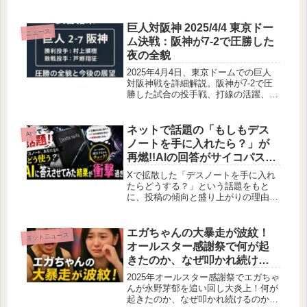
とめ、ドングリ不足の背景と実践的な
クマ対策を解説。山林作業や散策の安
全を守るヒント満載。
巨人対阪神 2025/4/4 東京ドー
ニュース
ム決戦：阪神が7-2で圧勝した
夜の全貌
2025年4月4日、東京ドームでの巨人
対阪神戦を詳細解説。阪神が7-2で圧
勝した試合の投手戦、打線の活躍、フ
ァンの声を5000文字で振り返ります。
ネットで話題の「もしもデス
AI
ノートを手に入れたら？」が
再燃!!AIの回答がサイコパスす
ぎた
Xで拡散した「デスノートを手に入れ
たらどうする？」という話題をもと
に、投稿の傾向と盛り上がりの理由を
整理。さらに作品ルールに基づき、AI
が導き出した意外な使い方が成立する
のかをわかりやすく解説します。
エガちゃんの大暴走が波紋！
ネットニュース
オールスター感謝祭で何が起
きたのか、なぜ叩かれ続ける
のか徹底解剖
2025年オールスター感謝祭でエガちゃ
んが永野芽郁を追い回し大炎上！何が
起きたのか、なぜ叩かれ続けるのか、