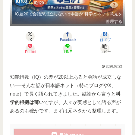
IQ差20で会話が成立しないは本当か 科学とネット意見を
整理する
X
Facebook
はてブ
Pocket
LINE
コピー
2026.02.22
知能指数（IQ）の差が20以上あると会話が成立しな
い──そんな話が日本語ネット（特にブログやX、
note）で長く語られてきました。結論から言うと
科
学的根拠は薄い
ですが、人々が実感として語る声が
あるのも確かです。まずは元ネタから整理します。