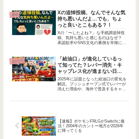
最新情報と共に深掘り。世間の反応と
妥当性を考察します。
Xの追悼投稿、なんでそんな気
SNS
持ち悪いんだよ…でも、ちょ
っと良いとこもある？！
Xの「〜したよね？」な手紙調追悼投
稿、気持ち悪いと感じるのはなぜ？
承認欲求やSNS文化の裏側を辛辣に分
析！ 良い面もあるかも？ モヤモヤの
正体を解き明かす！
「給油口」が進化しているっ
ニュース
て知ってた？レバー消失・キ
ャップレス化が進まない日本
車の意外な事情
2025年に話題となった給油口の変化を
解説。プッシュオープン式でレバーが
消えた理由や、海外で普及するキャッ
プレス給油口が日本で広がらない背
景、給油口の左右位置の違いまで事実
ベースで整理します。
【速報】ポケモンFRLGがSwitchに復
活！2004年のカントー地方が2026年
に帰ってくる