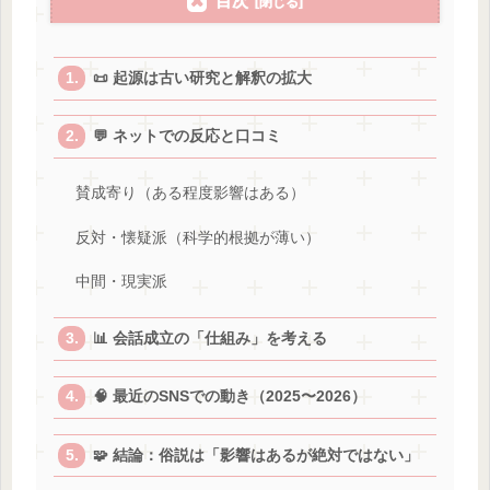
目次
📜 起源は古い研究と解釈の拡大
💬 ネットでの反応と口コミ
賛成寄り（ある程度影響はある）
反対・懐疑派（科学的根拠が薄い）
中間・現実派
📊 会話成立の「仕組み」を考える
🧠 最近のSNSでの動き（2025〜2026）
🧩 結論：俗説は「影響はあるが絶対ではない」