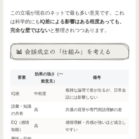
この立場が現在のネットで最も多い意見です。これ
は科学的にも
IQ差による影響はある程度あっても、
完全な壁ではない
と整理されつつあります。
📊 会話成立の「仕組み」を考える
効果の強さ（一
要素
備考
般意見）
複雑な論理で差が出るが、日常会
IQ差
中程度
話には影響しない
語彙・知識
高
共通の背景や専門用語理解の差
の共有
EQ（感情
感情理解・共感が強いほど成立し
高
知能）
やすい
興味・目的