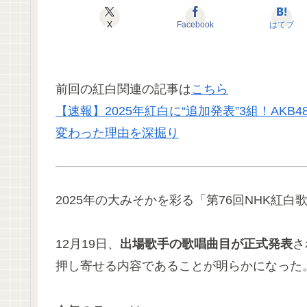
X
Facebook
はてブ
前回の紅白関連の記事は
こちら
【速報】2025年紅白に“追加発表”3組！AKB4
変わった理由を深掘り
2025年の大みそかを彩る「第76回NHK紅
12月19日、
出場歌手の歌唱曲目が正式発表
さ
押し寄せる内容であることが明らかになった