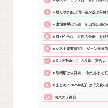
■ 返り咲き組と周年組が並ぶ異例
■ 出場歌手は45組 初出場10組
■ 特別企画は「紅白の外側」を取
■ ゲスト審査員7名 ジャンル横
■ X（旧Twitter）の反応 賛
■ 歌唱順は未発表 “待たされる紅
■ まとめ：2025年紅白は「文化
おススメ商品