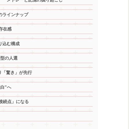
のラインナップ
の存在感
り込む構成
断型の人選
否より「驚き」が先行
白”へ
の接続点」になる