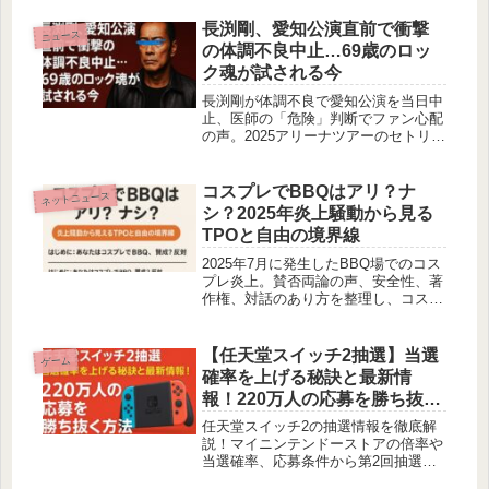
くまとめました。
長渕剛、愛知公演直前で衝撃
ニュース
の体調不良中止…69歳のロッ
ク魂が試される今
長渕剛が体調不良で愛知公演を当日中
止、医師の「危険」判断でファン心配
の声。2025アリーナツアーのセトリや
過去公演を振り返り、16日振替と今後
の活動を探る。ロックの魂が試される
瞬間。
コスプレでBBQはアリ？ナ
ネットニュース
シ？2025年炎上騒動から見る
TPOと自由の境界線
2025年7月に発生したBBQ場でのコス
プレ炎上。賛否両論の声、安全性、著
作権、対話のあり方を整理し、コスプ
レ文化と自由の未来を冷静に考察しま
す。
【任天堂スイッチ2抽選】当選
ゲーム
確率を上げる秘訣と最新情
報！220万人の応募を勝ち抜く
方法
任天堂スイッチ2の抽選情報を徹底解
説！マイニンテンドーストアの倍率や
当選確率、応募条件から第2回抽選の
スケジュールまで。220万人の争奪戦