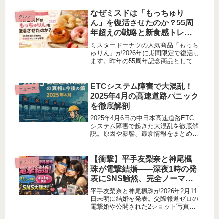
なぜミスドは「もっちゅり
グルメ
ん」を復活させたのか？55周
年超えの戦略と新食感トレン
ドを徹底考察
ミスタードーナツの人気商品「もっち
ゅりん」が2026年に期間限定で復活し
ます。昨年の55周年記念商品としての
反響、予約強化、新フレーバー追加、
新食感トレンドとの関係から、復活の
背景を考察します。
ETCシステム障害で大混乱！
ニュース
2025年4月の高速道路パニック
を徹底解剖
2025年4月6日の中日本高速道路ETC
システム障害で起きた大混乱を徹底解
説。原因や影響、最新情報をまとめ、
あなたの疑問を解決します。
【衝撃】平手友梨奈と神尾楓
アイドル
珠が電撃結婚――深夜1時の発
表にSNS騒然、完全ノーマー
ク婚の全貌
平手友梨奈と神尾楓珠が2026年2月11
日未明に結婚を発表。交際報道ゼロの
電撃婚や公開された2ショット写真、
SNSの反応、直近の音楽活動まで詳し