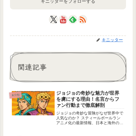
キニッターをフォローする
キニッター
関連記事
ジョジョの奇妙な魅力が世界
未分類
を虜にする理由！名言からフ
ァン行動まで徹底解剖
ジョジョの奇妙な冒険がなぜ世界中で
人気なのか？ スティールボールラン
アニメ化の最新情報、日本と海外のフ
ァン文化、歴史、名言まで10,000文字
で深掘り！ ジョジョの魅力に迫る。