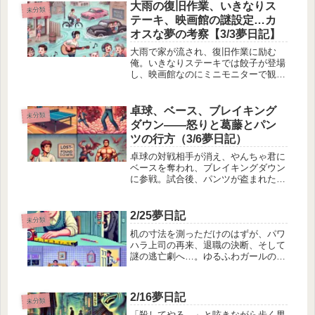
大雨の復旧作業、いきなりス
未分類
テーキ、映画館の謎設定…カ
オスな夢の考察【3/3夢日記】
大雨で家が流され、復旧作業に励む
俺。いきなりステーキでは餃子が登場
し、映画館なのにミニモニターで観
る…？夢の中の奇妙な体験を考察。
卓球、ベース、ブレイキング
未分類
ダウン——怒りと葛藤とパン
ツの行方（3/6夢日記）
卓球の対戦相手が消え、やんちゃ君に
ベースを奪われ、ブレイキングダウン
に参戦。試合後、パンツが盗まれたと
思いきやカバンの奥に…夢の中で起こ
った奇妙な体験を記録。
2/25夢日記
未分類
机の寸法を測っただけのはずが、パワ
ハラ上司の再来、退職の決断、そして
謎の逃亡劇へ…。ゆるふわガールの家
に潜むも刑事に捕まる！？
2/16夢日記
未分類
「殺してやる…」と呟きながら歩く男