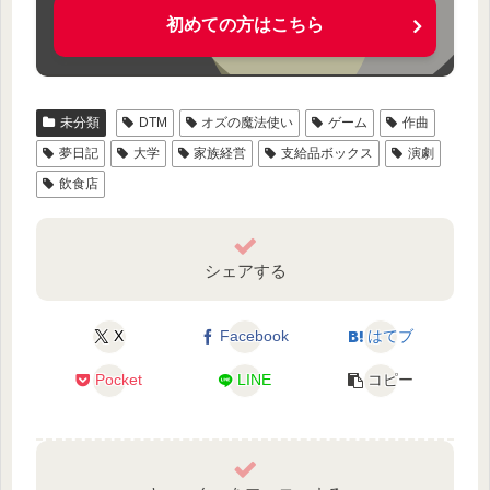
初めての方はこちら
未分類
DTM
オズの魔法使い
ゲーム
作曲
夢日記
大学
家族経営
支給品ボックス
演劇
飲食店
シェアする
X
Facebook
はてブ
Pocket
LINE
コピー