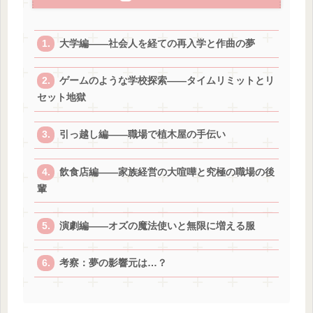
大学編——社会人を経ての再入学と作曲の夢
ゲームのような学校探索——タイムリミットとリ
セット地獄
引っ越し編——職場で植木屋の手伝い
飲食店編——家族経営の大喧嘩と究極の職場の後
輩
演劇編——オズの魔法使いと無限に増える服
考察：夢の影響元は…？