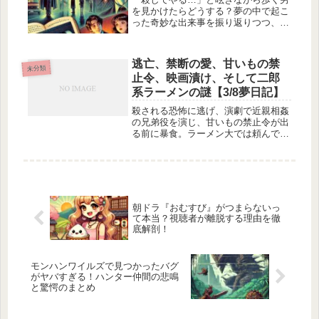
を見かけたらどうする？夢の中で起こ
った奇妙な出来事を振り返りつつ、現
実との境界を考察する。マリノ様との
関係や不思議な夢の話も収録。
逃亡、禁断の愛、甘いもの禁
未分類
止令、映画漬け、そして二郎
系ラーメンの謎【3/8夢日記】
殺される恐怖に逃げ、演劇で近親相姦
の兄弟役を演じ、甘いもの禁止令が出
る前に暴食。ラーメン大では頼んでな
いワカメやニンニクが…夢の中の奇妙
な体験を記録。
朝ドラ『おむすび』がつまらないっ
て本当？視聴者が離脱する理由を徹
底解剖！
モンハンワイルズで見つかったバグ
がヤバすぎる！ハンター仲間の悲鳴
と驚愕のまとめ