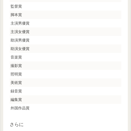
監督賞
脚本賞
主演男優賞
主演女優賞
助演男優賞
助演女優賞
音楽賞
撮影賞
照明賞
美術賞
録音賞
編集賞
外国作品賞
さらに