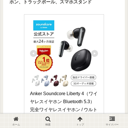
ホン、トラックボール、スマホスタンド
Anker Soundcore Liberty 4（ワイ
ヤレスイヤホン Bluetooth 5.3）
完全ワイヤレスイヤホン / ウルト
ラノイズキャンセリング 2.0 / 3D
オーディオ / ワイヤレス充電 / マ
ホーム
検索
トップ
サイドバー