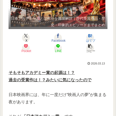
日本アカデミー賞とは何かを徹底解説｜歴代受賞作品・歴
史・印象的エピソードまでまとめ
X
Facebook
はてブ
Pocket
LINE
コピー
2026.03.13
そもそもアカデミー賞の起源は！？
過去の受賞作は！？みたいに気になったので
日本映画界には、年に一度だけ“映画人の夢”が集まる
夜があります。