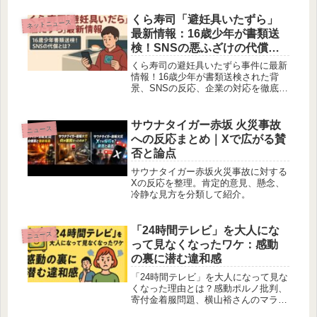
ン心理も明らかに！
くら寿司「避妊具いたずら」
ネットニュース
最新情報：16歳少年が書類送
検！SNSの悪ふざけの代償と
は？
くら寿司の避妊具いたずら事件に最新
情報！16歳少年が書類送検された背
景、SNSの反応、企業の対応を徹底解
説。寿司テロの教訓とデジタルリテラ
シーの重要性とは？
サウナタイガー赤坂 火災事故
ニュース
への反応まとめ｜Xで広がる賛
否と論点
サウナタイガー赤坂火災事故に対する
Xの反応を整理。肯定的意見、懸念、
冷静な見方を分類して紹介。
「24時間テレビ」を大人にな
ニュース
って見なくなったワケ：感動
の裏に潜む違和感
「24時間テレビ」を大人になって見な
くなった理由とは？感動ポルノ批判、
寄付金着服問題、横山裕さんのマラソ
ン企画の違和感など、ネットの声とと