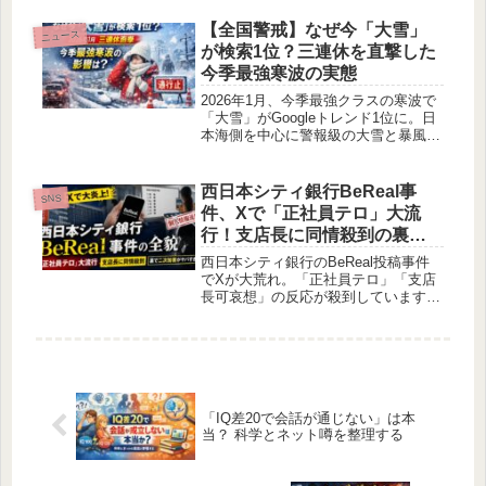
もに徹底解説。番組の課題と未来を考
えます。
【全国警戒】なぜ今「大雪」
ニュース
が検索1位？三連休を直撃した
今季最強寒波の実態
2026年1月、今季最強クラスの寒波で
「大雪」がGoogleトレンド1位に。日
本海側を中心に警報級の大雪と暴風雪
が発生し、三連休の交通や生活に大き
な影響が出ています。最新の状況と今
後の注意点を整理します。
西日本シティ銀行BeReal事
SNS
件、Xで「正社員テロ」大流
行！支店長に同情殺到の裏で
二次加害がヤバすぎる
西日本シティ銀行のBeReal投稿事件
でXが大荒れ。「正社員テロ」「支店
長可哀想」の反応が殺到しています。
拡散のメカニズムと二次加害の問題を
整理し、企業と個人の教訓を解説。炎
上の裏側を知りたい人に必見です。
「IQ差20で会話が通じない」は本
当？ 科学とネット噂を整理する