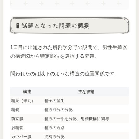
🧪 話題となった問題の概要
1日目に出題された解剖学分野の設問で、男性生殖器
の構造図から特定部位を選択する問題。
問われたのは以下のような構造の位置関係です。
構造
主な役割
精巣（睾丸）
精子の産生
精嚢
精液成分の分泌
前立腺
精液の一部を分泌、射精機構に関与
射精管
精液の通路
カウパー腺
潤滑液分泌