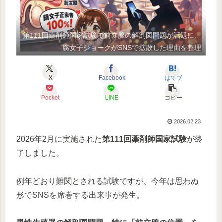
第111回薬剤師国家試験で前立腺の解剖図問題が話題に、
腐女子ジョークがSNSで拡散した理由を整理
X
Facebook
はてブ
Pocket
LINE
コピー
2026.02.23
2026年2月に実施された
第111回薬剤師国家試験
が終
了しました。
例年どおり難関とされる試験ですが、今年は思わぬ
形でSNSを席巻する出来事が発生。