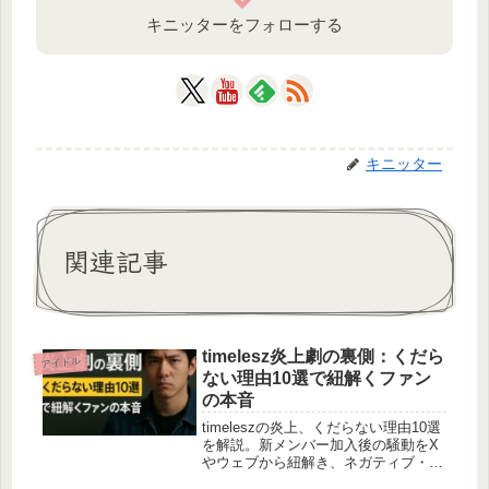
キニッターをフォローする
キニッター
関連記事
timelesz炎上劇の裏側：くだら
アイドル
ない理由10選で紐解くファン
の本音
timeleszの炎上、くだらない理由10選
を解説。新メンバー加入後の騒動をX
やウェブから紐解き、ネガティブ・ポ
ジティブな反応や妥当性を分析。ファ