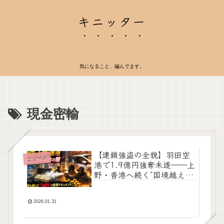
キニッター
気になること、編んでます。
現金密輸
【連鎖強盗の全貌】羽田空
ニュース
港で1.9億円強奪未遂――上
野・香港へ続く“国境越え現
金ルート”の実態
2026.01.31