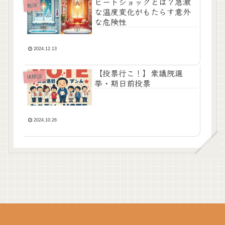
ヒートショックとは？急激
勉強
な温度変化がもたらす意外
な危険性
2024.12.13
【投票行こ！】衆議院選
体験談
挙・期日前投票
2024.10.26