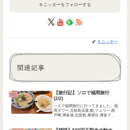
キニッターをフォローする
キニッター
関連記事
【旅行記】ソロで福岡旅行
旅行
(2/2)
一人で福岡旅行に行ってきました。福
岡タワー,元祖長浜屋,船,フェリー,西
戸崎,博多港,志賀島,展望台,博多ラー
メンShinShin,旅行,飛行機,成田空港,
リムジンバス,橋本環奈,おむすび、な
どいろいろみてきたつもり。ちなみに