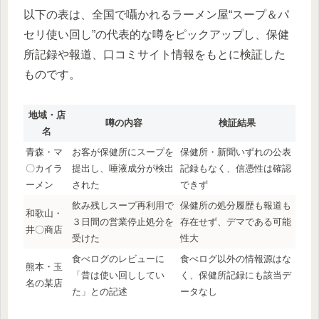
以下の表は、全国で囁かれるラーメン屋“スープ＆パ
セリ使い回し”の代表的な噂をピックアップし、保健
所記録や報道、口コミサイト情報をもとに検証した
ものです。
地域・店
噂の内容
検証結果
名
青森・マ
お客が保健所にスープを
保健所・新聞いずれの公表
〇カイラ
提出し、唾液成分が検出
記録もなく、信憑性は確認
ーメン
された
できず
飲み残しスープ再利用で
保健所の処分履歴も報道も
和歌山・
３日間の営業停止処分を
存在せず、デマである可能
井〇商店
受けた
性大
食べログのレビューに
食べログ以外の情報源はな
熊本・玉
「昔は使い回ししてい
く、保健所記録にも該当デ
名の某店
た」との記述
ータなし