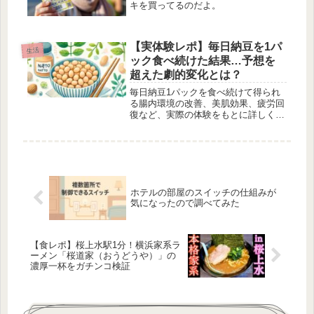
キを買ってるのだよ。
【実体験レポ】毎日納豆を1パ
生活
ック食べ続けた結果…予想を
超えた劇的変化とは？
毎日納豆1パックを食べ続けて得られ
る腸内環境の改善、美肌効果、疲労回
復など、実際の体験をもとに詳しく解
説。注意点や正しい食べ方も紹介しま
す。
ホテルの部屋のスイッチの仕組みが
気になったので調べてみた
【食レポ】桜上水駅1分！横浜家系ラ
ーメン「桜道家（おうどうや）」の
濃厚一杯をガチンコ検証