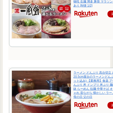
物性 生麺 博多 豚骨 マラソン
あり [M便 1/2]
ラーメン どんぶり 高台切立
20.5cm屋台のラーメンどん
ット込み) 【業務用】食器 ア
んぶり 丼 ドンブリ 丼ぶり 
鉢 らーめん 拉麺 中華そば 
ゃれ 昔ながら 懐かしい ラー
母の日 父の日