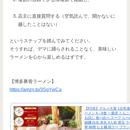
店主に直接質問する（空気読んで、聞かないに
越したことはない）
というステップを踏んでみてください。
そうすれば、デマに踊らされることなく、美味しい
ラーメンを心から楽しめるはずです。
【博多豚骨ラーメン】
https://amzn.to/3SgYwCa
【P2倍】グルメ大賞 1位常連
ーメン 4～6食 一風堂 とん
お試し 食べ比べ スープ らー
細麺 白丸 赤丸 4人前 替玉 ラ
華 味噌 なま麺 焼ラー プラ