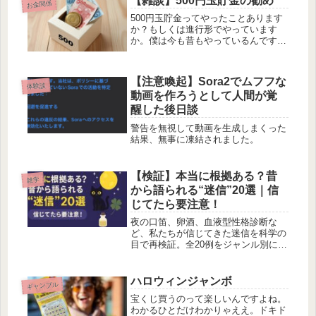
【雑談】500円玉貯金の勧め
お金関係
予約はエクスペディア。
500円玉貯金ってやったことあります
か？もしくは進行形でやっています
か。僕は今も昔もやっているんですけ
ど、結構楽しいのでそのことをお伝え
すべく書いてみました。
【注意喚起】Sora2でムフフな
体験談
動画を作ろうとして人間が覚
醒した後日談
警告を無視して動画を生成しまくった
結果、無事に凍結されました。
【検証】本当に根拠ある？昔
雑学
から語られる“迷信”20選｜信
じてたら要注意！
夜の口笛、卵酒、血液型性格診断な
ど、私たちが信じてきた迷信を科学の
目で再検証。全20例をジャンル別に解
説し、なぜ信じられてきたかの背景ま
で掘り下げます。
ハロウィンジャンボ
ギャンブル
宝くじ買うのって楽しいんですよね。
わかるひとだけわかりゃええ。ドキド