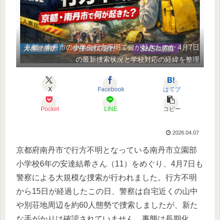
京都・南丹市の小学生行方不明で何が起きたのか 4月7日
の最新捜索状況と学校対応の経緯を整理
X
Facebook
はてブ
Pocket
LINE
コピー
2026.04.07
京都府南丹市で行方不明となっている南丹市立園部
小学校6年の安達結希さん（11）をめぐり、4月7日も
警察による大規模な捜索が行われました。行方不明
から15日が経過したこの日、警察は自宅近くの山中
や別荘地周辺を約60人態勢で捜索しましたが、新た
な手がかりは確認されていません。事態は長期化