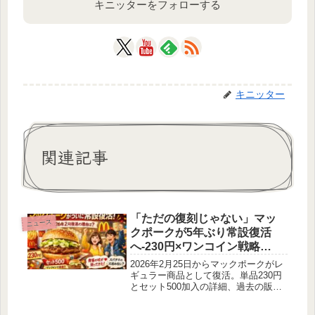
キニッターをフォローする
キニッター
関連記事
「ただの復刻じゃない」マッ
ニュース
クポークが5年ぶり常設復活
へ-230円×ワンコイン戦略
で“あの味”が日常に戻ってく
2026年2月25日からマックポークがレ
る-
ギュラー商品として復活。単品230円
とセット500加入の詳細、過去の販売
歴、スパチキ終了との関係やネットの
反応まで整理して解説します。