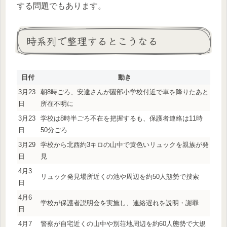
する問題でもあります。
時系列で整理するとこうなる
日付
動き
3月23
朝8時ごろ、安達さんが園部小学校付近で車を降りたあと
日
所在不明に
3月23
学校は8時半ごろ不在を把握するも、保護者連絡は11時
日
50分ごろ
3月29
学校から北西約3キロの山中で黄色いリュックを親族が発
日
見
4月3
リュック発見場所近くの池や周辺を約50人態勢で捜索
日
4月6
学校が保護者説明会を実施し、連絡遅れを説明・謝罪
日
4月7
警察が自宅近くの山中や別荘地周辺を約60人態勢で大規