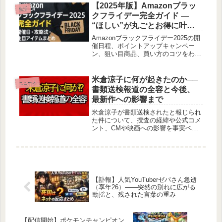
【2025年版】Amazonブラッ
生活
クフライデー完全ガイド —
“ほしい”が丸ごとお得に叶う
11日間
Amazonブラックフライデー2025の開
催日程、ポイントアップキャンペー
ン、狙い目商品、買い方のコツをわか
りやすく解説。11日間で“ほしい”をお
得に叶えるための実践ガイドです。
米倉涼子に何が起きたのか──
ニュース
書類送検報道の全容と今後、
最新作への影響まで
米倉涼子が書類送検されたと報じられ
た件について、捜査の経緯や公式コメ
ント、CMや映画への影響を事実ベー
スで整理。検察判断の行方と最新作
『エンジェルフライト』への影響も解
説します。
【訃報】人気YouTuberゼパさん急逝
（享年26）——突然の別れに広がる
動揺と、残された言葉の重み
【配信開始】ポケモンチャンピオン