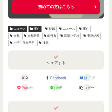
初めての方はこちら
ニュース
事件
SNS
ニュース
事件
京都
京都府警
南丹市
園部小学校
安達結希
小学生行方不明
捜索
シェアする
X
Facebook
はてブ
Pocket
LINE
コピー