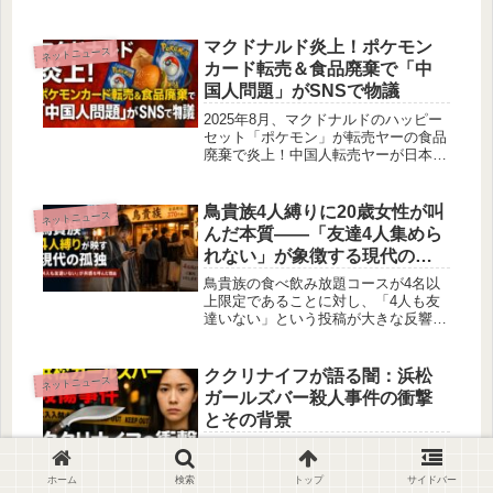
のコツ、食糧安全保障への影響を解
説。賢く活用して家計と食卓を守ろ
う！
マクドナルド炎上！ポケモン
ネットニュース
カード転売＆食品廃棄で「中
国人問題」がSNSで物議
2025年8月、マクドナルドのハッピー
セット「ポケモン」が転売ヤーの食品
廃棄で炎上！中国人転売ヤーが日本人
のせいと誤情報を拡散？CEOトーマ
ス・コウへの批判も。真相とSNSの反
応を徹底解説。
鳥貴族4人縛りに20歳女性が叫
ネットニュース
んだ本質——「友達4人集めら
れない」が象徴する現代の孤
独危機
鳥貴族の食べ飲み放題コースが4名以
上限定であることに対し、「4人も友
達いない」という投稿が大きな反響を
呼びました。若者の孤独感や少人数消
費の広がり、飲食店の人数ルールとの
ズレを整理します。
ククリナイフが語る闇：浜松
ネットニュース
ガールズバー殺人事件の衝撃
とその背景
2025年7月浜松のガールズバーで起き
た刺殺事件。凶器「ククリナイフ」の
ホーム
検索
トップ
サイドバー
歴史や魅力、事件の背景、SNSの反応