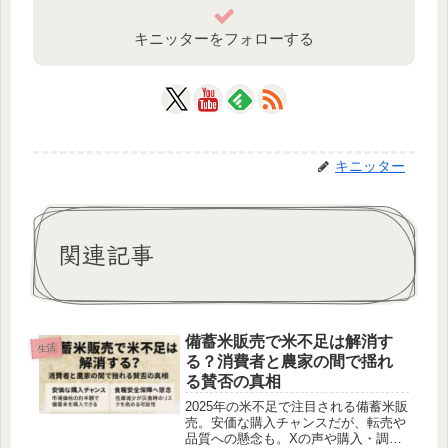
キニッターをフォローする
キニッター
関連記事
備蓄米販売で米不足は解消す
生活
る？消費者と農家の間で揺れ
る賛否の真相
2025年の米不足で注目される備蓄米販
売。安価な購入チャンスだが、転売や
品質への懸念も。Xの声や購入・調理