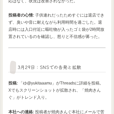
応はなく、状況は改善されなかった。
投稿者の心情:
子供連れだったためすぐには退店でき
ず、臭いや音に耐えながら利用時間を過ごした。退
店時には入口付近に嘔吐物が入ったゴミ袋が2時間放
置されているのを確認し、怒りと不信感が募った。
3月29日：SNSでの告発と拡散
投稿:
「ゆ@yukitaaamu」がThreadsに詳細を投稿。
Xでもスクリーンショットが拡散され、「焼肉きん
ぐ」がトレンド入り。
本社への連絡:
投稿者が焼肉きんぐ本社にメールで苦