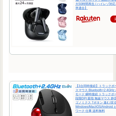
大50時間再生 / ハイレゾ対応 
準適合】
【3台同時接続】トラックボ
スマウス Bluetooth+2.4G
モード 瞬時接続 トラックボ
段階DPI 親指 無線マウス 静
ゴノミクス 7ボタン 進む/戻
Windows/Mac/iOS/Andro
ワーク 仕事 送料無料