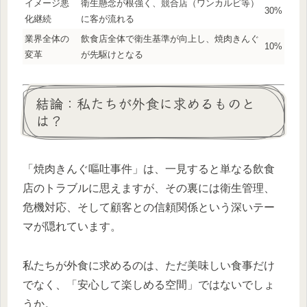
イメージ悪
衛生懸念が根強く、競合店（ワンカルビ等）
30%
化継続
に客が流れる
業界全体の
飲食店全体で衛生基準が向上し、焼肉きんぐ
10%
変革
が先駆けとなる
結論：私たちが外食に求めるものと
は？
「焼肉きんぐ嘔吐事件」は、一見すると単なる飲食
店のトラブルに思えますが、その裏には衛生管理、
危機対応、そして顧客との信頼関係という深いテー
マが隠れています。
私たちが外食に求めるのは、ただ美味しい食事だけ
でなく、「安心して楽しめる空間」ではないでしょ
うか。