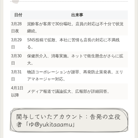
日付
出来事
3月28
泥酔客が客席で30分嘔吐。店員の対応は不十分で状況
日夜
継続。
3月29
SNS投稿で拡散、本社に苦情も店長の対応に不満残
日
る。
3月30
保健所介入、消毒実施。ネットで衛生懸念がさらに拡
日
大。
3月31
物語コーポレーションが謝罪、再発防止策発表。エリ
日
アマネージャー対応。
4月1日
メディア報道で議論拡大、広報部が詳細回答。
以降
関与していたアカウント：告発の立役
者「ゆ@yukitaaamu」