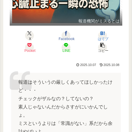
報道機関がミスるとは
X
Facebook
はてブ
Pocket
LINE
コピー
2025.10.07
2025.10.08
報道はそういうの厳しくあってほしかったけ
ど・・・
チェックがザルなの？してないの？
素人じゃないんだからさすがにいかんでし
ょ。
ミスというよりは「常識がない」系だから余
計やばいよ。