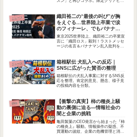
スン」と再びコラボ。限定クリアピッ
ク付き寿司、ステッカー付きスイー
ツ、指人形マスコットなど多彩なグッ
ズ付きメニューを紹介します。SNSの
織田裕二の“最後の叫び”が胸
ニュース
反応や公式キャンペーン情報も網羅。
をえぐる…世界陸上卒業で涙
のフィナーレ、でもバナナマ
ン乱入で「台無し」叫び声が
東京2025世界陸上、織田裕二の卒業宣
止まらない！
言に「織田ロス」殺到！ラストメッセ
ージの名言＆バナナマン乱入批判を徹
底まとめ。後任候補は和田正人？メダ
ルハイライトも。陸上ファン必見の感
動回顧。
箱根駅伝 犬乱入への反応｜
ニュース
SNSに広がった賛否の整理
箱根駅伝の犬乱入事案に対するSNS反
応を整理。肯定的意見、懸念、様子見
の投稿内容を分類。
【衝撃の真実】柿の種炎上騒
SNS
動の裏側に迫る―情報社会の
闇と企業の挑戦
亀田製菓のCEO発言から始まった『柿
の種炎上』騒動。情報操作の疑惑、不
買運動の波紋、企業の危機管理と消費
者の信頼回復を徹底解説。情報リテラ