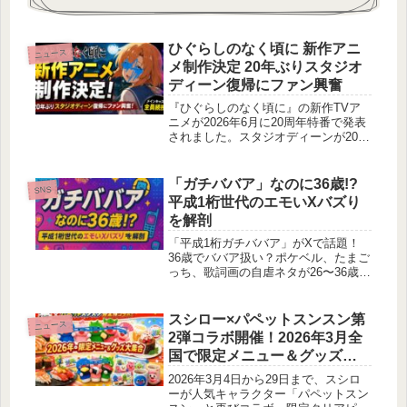
ひぐらしのなく頃に 新作アニ
ニュース
メ制作決定 20年ぶりスタジオ
ディーン復帰にファン興奮
『ひぐらしのなく頃に』の新作TVア
ニメが2026年6月に20周年特番で発表
されました。スタジオディーンが20年
ぶりに担当し、メインキャストが全員
続投。新たな物語と惨劇が描かれる
中、ファンからはディーン復帰を喜ぶ
「ガチババア」なのに36歳!?
SNS
期待の声とクオリティや脚本への不安
平成1桁世代のエモいXバズり
が入り混じっています。ティザービジ
を解剖
ュアルやPVの内容、過去作比較、下
馬評を詳しくまとめました。
「平成1桁ガチババア」がXで話題！
36歳でババア扱い？ポケベル、たまご
っち、歌詞画の自虐ネタが26〜36歳の
共感を呼ぶ！エモい真相を解説。
スシロー×パペットスンスン第
ニュース
2弾コラボ開催！2026年3月全
国で限定メニュー＆グッズ登
場
2026年3月4日から29日まで、スシロ
ーが人気キャラクター「パペットスン