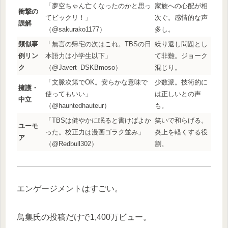
「夢空ちゃん亡くなったのかと思っ
家族への心配が相
衝撃の
てビックリ！」
次ぐ。感情的な声
誤解
（@sakurako1177）
多し。
類似事
「無言の帰宅の次はこれ。TBSの日
繰り返し問題とし
例リン
本語力は小学生以下」
て非難。ジョーク
ク
（@Javert_DSKBmoso）
混じり。
「文脈次第でOK。安らかな意味で
少数派。技術的に
擁護・
使ってもいい」
は正しいとの声
中立
（@hauntedhauteur）
も。
「TBSは健やかに眠ると書けばよか
笑いで和らげる。
ユーモ
った。校正力は漫画ゴラク並み」
炎上を軽くする役
ア
（@Redbull302）
割。
エンゲージメントはすごい。
鳥集氏の投稿だけで1,400万ビュー。