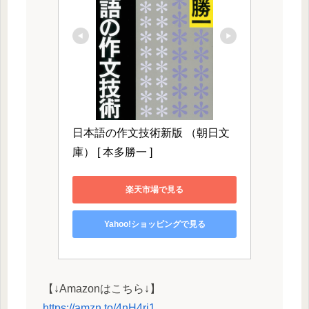
日本語の作文技術新版 （朝日文
庫） [ 本多勝一 ]
楽天市場で見る
Yahoo!ショッピングで見る
【↓Amazonはこちら↓】
https://amzn.to/4nH4ri1