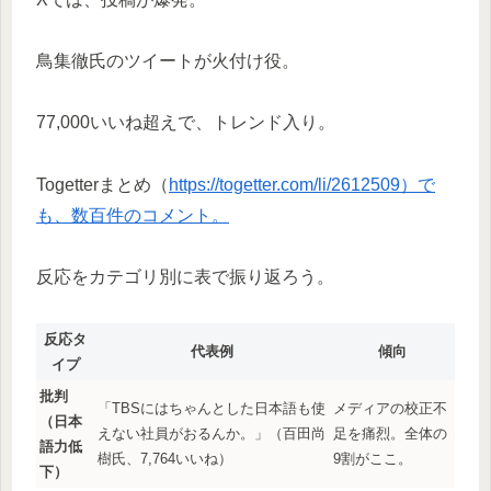
鳥集徹氏のツイートが火付け役。
77,000いいね超えで、トレンド入り。
Togetterまとめ（
https://togetter.com/li/2612509）で
も、数百件のコメント。
反応をカテゴリ別に表で振り返ろう。
反応タ
代表例
傾向
イプ
批判
「TBSにはちゃんとした日本語も使
メディアの校正不
（日本
えない社員がおるんか。」（百田尚
足を痛烈。全体の
語力低
樹氏、7,764いいね）
9割がここ。
下）