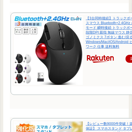
【3台同時接続】トラックボ
スマウス Bluetooth+2.4G
モード 瞬時接続 トラックボ
段階DPI 親指 無線マウス 静
ゴノミクス 7ボタン 進む/戻
Windows/Mac/iOS/Andro
ワーク 仕事 送料無料
【レビュー数9000件突破！
保証】 スマホスタンド タブ