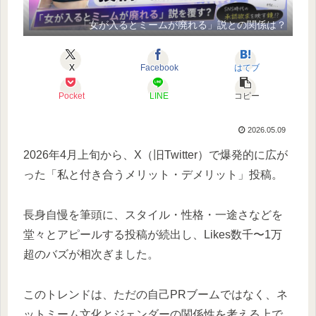
「女が入るとミームが廃れる」説との関係は？
X
Facebook
はてブ
Pocket
LINE
コピー
2026.05.09
2026年4月上旬から、X（旧Twitter）で爆発的に広が
った「私と付き合うメリット・デメリット」投稿。
長身自慢を筆頭に、スタイル・性格・一途さなどを
堂々とアピールする投稿が続出し、Likes数千〜1万
超のバズが相次ぎました。
このトレンドは、ただの自己PRブームではなく、ネ
ットミーム文化とジェンダーの関係性を考える上で