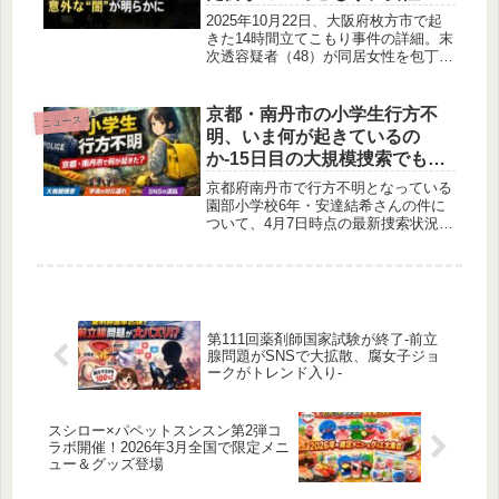
意外な”闇”が明らかに
2025年10月22日、大阪府枚方市で起
きた14時間立てこもり事件の詳細。末
次透容疑者（48）が同居女性を包丁で
脅迫、警察突入で逮捕。続報で女性も
覚醒剤使用容疑。X反応と背景を徹底
解説。
京都・南丹市の小学生行方不
ニュース
明、いま何が起きているの
か-15日目の大規模捜索でも手
がかりなし…学校対応の遅れ
京都府南丹市で行方不明となっている
とSNSの混乱まで整理-
園部小学校6年・安達結希さんの件に
ついて、4月7日時点の最新捜索状況を
整理しました。黄色いリュック発見の
経緯、学校の連絡遅れ、SNSで広がる
デマの問題まで、確認できる情報をま
とめています。
第111回薬剤師国家試験が終了-前立
腺問題がSNSで大拡散、腐女子ジョ
ークがトレンド入り-
スシロー×パペットスンスン第2弾コ
ラボ開催！2026年3月全国で限定メニ
ュー＆グッズ登場