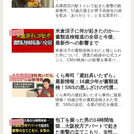
兵庫西宮の駅トイレで起きた衝撃の飲
尿事件。57歳介護士が男子高校生の尿
を飲み「ありがとう」と去る異常行動
で逮捕。動機不明の背景とXの反応、
法的解説を徹底まとめ。公共プライバ
シーの危機を考える。
米倉涼子に何が起きたのか──
ニュース
書類送検報道の全容と今後、
最新作への影響まで
米倉涼子が書類送検されたと報じられ
た件について、捜査の経緯や公式コメ
ント、CMや映画への影響を事実ベー
スで整理。検察判断の行方と最新作
『エンジェルフライト』への影響も解
説します。
くら寿司「避妊具いたずら」
ネットニュース
最新情報：16歳少年が書類送
検！SNSの悪ふざけの代償と
は？
くら寿司の避妊具いたずら事件に最新
情報！16歳少年が書類送検された背
景、SNSの反応、企業の対応を徹底解
説。寿司テロの教訓とデジタルリテラ
シーの重要性とは？
包丁を握った男の14時間地
ニュース
獄…大阪枚方アパートで起き
た衝撃の立てこもり、女性の