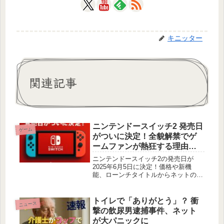
キニッター
関連記事
ニンテンドースイッチ2 発売日
ゲーム
がついに決定！全貌解禁でゲ
ームファンが熱狂する理由と
は？
ニンテンドースイッチ2の発売日が
2025年6月5日に決定！価格や新機
能、ローンチタイトルからネットの反
響まで徹底解説。ポジティブ・ネガテ
ィブな意見や面白いポストも紹介。
トイレで「ありがとう」？ 衝
ニュース
撃の飲尿男逮捕事件、ネット
が大パニックに