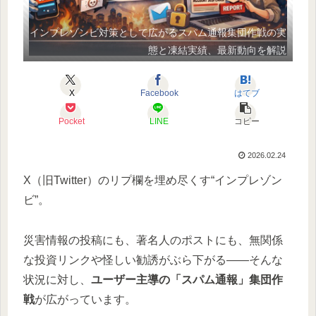
インプレゾンビ対策として広がるスパム通報集団作戦の実
態と凍結実績、最新動向を解説
X
Facebook
はてブ
Pocket
LINE
コピー
2026.02.24
X（旧Twitter）のリプ欄を埋め尽くす“インプレゾン
ビ”。
災害情報の投稿にも、著名人のポストにも、無関係
な投資リンクや怪しい勧誘がぶら下がる――そんな
状況に対し、
ユーザー主導の「スパム通報」集団作
戦
が広がっています。