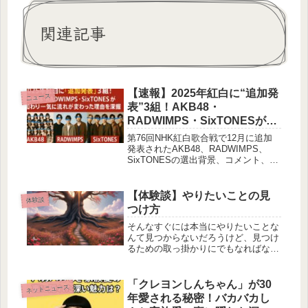
関連記事
【速報】2025年紅白に“追加発
ニュース
表”3組！AKB48・
RADWIMPS・SixTONESが加
わり一気に流れが変わった理
第76回NHK紅白歌合戦で12月に追加
由を深掘り
発表されたAKB48、RADWIMPS、
SixTONESの選出背景、コメント、ス
テージ予想を詳細に解説。周年記念や
テーマ「つなぐ、つながる」に沿った
追加の意味を整理し、SNS反応までま
【体験談】やりたいことの見
体験談
とめています。
つけ方
そんなすぐには本当にやりたいことな
んて見つからないだろうけど、見つけ
るための取っ掛かりにでもなればな、
と思って書きました。
「クレヨンしんちゃん」が30
ネットニュース
年愛される秘密！バカバカし