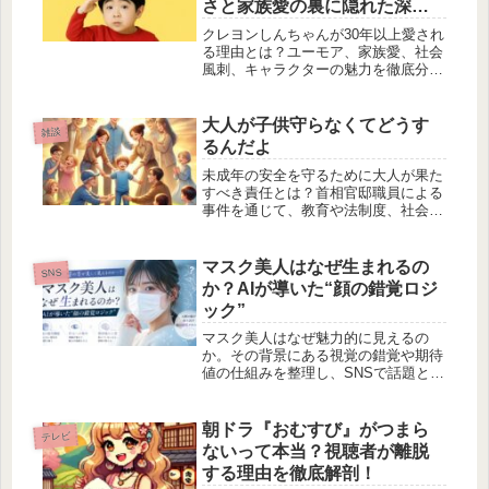
さと家族愛の裏に隠れた深い
魅力とは？
クレヨンしんちゃんが30年以上愛され
る理由とは？ユーモア、家族愛、社会
風刺、キャラクターの魅力を徹底分
析！実写映画化の話題も交え、時代を
超える秘密に迫ります。ファン必見の
深掘り解説！
大人が子供守らなくてどうす
雑談
るんだよ
未成年の安全を守るために大人が果た
すべき責任とは？首相官邸職員による
事件を通じて、教育や法制度、社会の
反応を徹底解説。子供たちの未来を守
るために私たちができることを考えま
す。
マスク美人はなぜ生まれるの
SNS
か？AIが導いた“顔の錯覚ロジ
ック”
マスク美人はなぜ魅力的に見えるの
か。その背景にある視覚の錯覚や期待
値の仕組みを整理し、SNSで話題とな
った事例とともに解説します。人間の
認知が生み出す評価のズレに焦点を当
てます。
朝ドラ『おむすび』がつまら
テレビ
ないって本当？視聴者が離脱
する理由を徹底解剖！