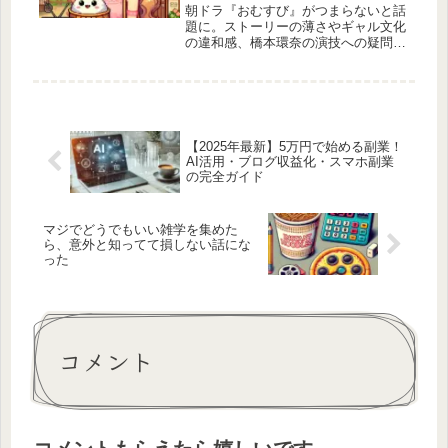
朝ドラ『おむすび』がつまらないと話
題に。ストーリーの薄さやギャル文化
の違和感、橋本環奈の演技への疑問な
ど、視聴者が離脱する理由を徹底解
剖！面白さを見つけたい人も必見。
【2025年最新】5万円で始める副業！
AI活用・ブログ収益化・スマホ副業
の完全ガイド
マジでどうでもいい雑学を集めた
ら、意外と知ってて損しない話にな
った
コメント