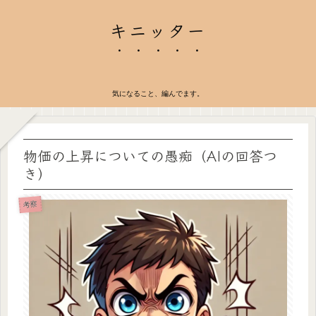
キニッター
気になること、編んでます。
物価の上昇についての愚痴（AIの回答つ
き）
考察