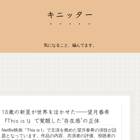
キニッター
気になること、編んでます。
18歳の新星が世界を泣かせた――望月春希
『This is I』で覚醒した“存在感”の正体
Netflix映画『This is I』で主演を務めた望月春希の演技が話
題となっています。作品の内容、共演者の評価、視聴者の