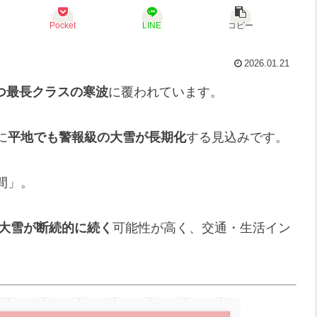
Pocket
LINE
コピー
2026.01.21
つ最長クラスの寒波
に覆われています。
に
平地でも警報級の大雪が長期化
する見込みです。
間」。
大雪が断続的に続く
可能性が高く、交通・生活イン