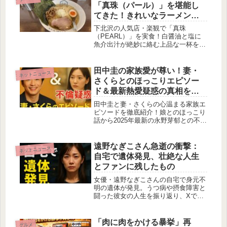
お届けします。#アレン様 #川村エミ
「真珠（パール）」を堪能し
コ
てきた！きれいなラーメンで
した！！
下北沢の人気店・楽観で「真珠
（PEARL）」を実食！白醤油と塩に
魚介出汁が絶妙に絡む上品な一杯を詳
しくレビュー。女性一人でも入りやす
い店内やアクセス情報も紹介。
田中圭の家族愛が尊い！妻・
ネットニュース
さくらとのほっこりエピソー
ド＆最新熱愛疑惑の真相を徹
底解剖
田中圭と妻・さくらの心温まる家族エ
ピソードを徹底紹介！娘とのほっこり
話から2025年最新の永野芽郁との不倫
疑惑まで、真相を解説。ファン必見の
愛妻家な一面とは？
遠野なぎこさん急逝の衝撃：
ネットニュース
自宅で遺体発見、壮絶な人生
とファンに残したもの
女優・遠野なぎこさんの自宅で身元不
明の遺体が発見。うつ病や摂食障害と
闘った彼女の人生を振り返り、Xでの
ファンの反応をまとめました。彼女が
残したメッセージとは？
「肉に肉をかける暴挙」再
グルメ