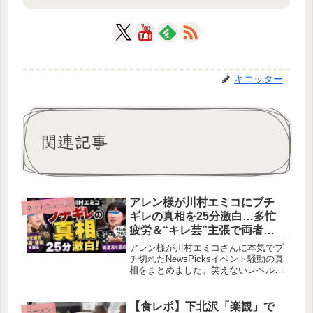
キニッター
関連記事
アレン様が川村エミコにブチ
ネットニュース
ギレの真相を25分激白…多忙
疲労＆“キレ芸”主張で両者非
を認める
アレン様が川村エミコさんに本気でブ
チ切れたNewsPicksイベント騒動の真
相をまとめました。笑えないレベルの
発言が原因？困惑する川村さんの様子
やXの反応、2人の関係性まで徹底解
説。完全版動画が出る前の最新情報を
【食レポ】下北沢「楽観」で
ラーメン