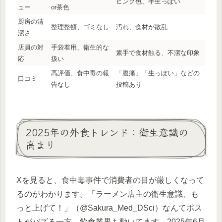
ピンク色、半生っぽい
ュー
or茶色
厨房の清
整理整頓、ゴミなし
汚れ、食材が散乱
潔さ
店員の対
手袋着用、衛生的な
素手で食材触る、不潔な印象
応
扱い
高評価、食中毒の報
「腹痛」「生っぽい」などの
口コミ
告なし
投稿あり
2025年の外食トレンド：衛生意識の
高まり
Xを見ると、食中毒事件で消費者の目が厳しくなって
るのがわかります。「ラーメン店主の衛生意識、も
っと上げて！」（@Sakura_Med_DSci）なんてポス
トがバズる一方、飲食業界も動いてます。2025年6月