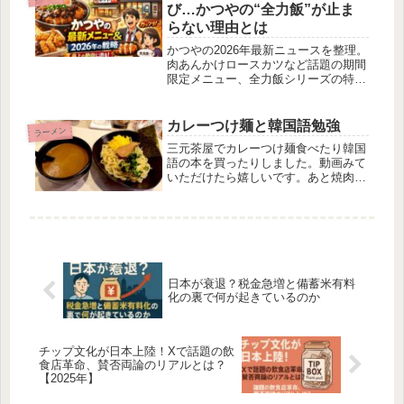
び…かつやの“全力飯”が止ま
らない理由とは
かつやの2026年最新ニュースを整理。
肉あんかけロースカツなど話題の期間
限定メニュー、全力飯シリーズの特
徴、売上動向や新店舗・新業態の動き
をまとめて解説。
カレーつけ麺と韓国語勉強
ラーメン
三元茶屋でカレーつけ麺食べたり韓国
語の本を買ったりしました。動画みて
いただけたら嬉しいです。あと焼肉ラ
イクの動画おyoutubeにあげました。
日本が衰退？税金急増と備蓄米有料
化の裏で何が起きているのか
チップ文化が日本上陸！Xで話題の飲
食店革命、賛否両論のリアルとは？
【2025年】