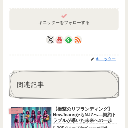
キニッターをフォローする
キニッター
関連記事
【衝撃のリブランディング】
ニュース
NewJeansからNJZへ—契約ト
ラブルが導いた未来への一歩
K-POPグループNewJeansが突然