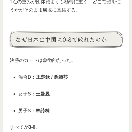
1点の重みが団体戦よりも極端に重く、どこで誰を使
うかがそのまま勝敗に直結する。
なぜ日本は中国に0-8で敗れたのか
決勝のカードは象徴的だった。
混合D：
王楚欽
/
孫穎莎
女子S：
王曼昱
男子S：
林詩棟
すべてが
3-0
。