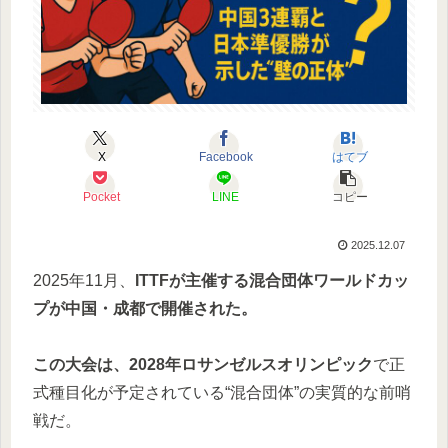
X
Facebook
はてブ
Pocket
LINE
コピー
2025.12.07
2025年11月、
ITTF
が主催する混合団体ワールドカッ
プが中国・
成都
で開催された。
この大会は、2028年
ロサンゼルスオリンピック
で正
式種目化が予定されている“混合団体”の実質的な前哨
戦だ。