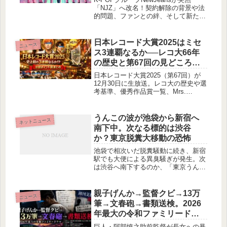
「NJZ」へ改名！契約解除の背景や法
的問題、ファンとの絆、そして新たな
音楽的挑戦について詳しく解説。これ
からの活動に注目！
日本レコード大賞2025はミセ
ニュース
ス3連覇なるか──レコ大66年
の歴史と第67回の見どころを
総まとめ
日本レコード大賞2025（第67回）が
12月30日に生放送。レコ大の歴史や選
考基準、優秀作品賞一覧、Mrs.
GREEN APPLEの3連覇が注目される
理由まで詳しく整理します。
うんこの波が池袋から新宿へ
ネットニュース
南下中。次なる標的は渋谷
か？東京脱糞大移動の恐怖
池袋で相次いだ脱糞騒動に続き、新宿
駅でも大便による異臭騒ぎが発生。次
は渋谷へ南下するのか、「東京うんこ
環状線」という最悪の展開を予測する
完全ネタ・風刺記事です。
親子げんか→監督クビ→13万
ニュース
筆→文春砲→書類送検。2026
年最大の令和ファミリードラ
マ
巨人・阿部慎之助前監督が長女への暴