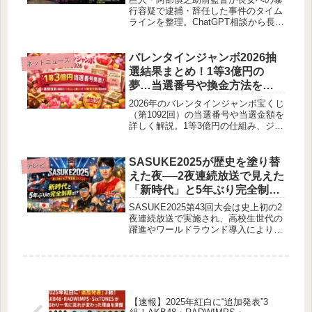
行容疑で逮捕・辞任した事件のタイム
ラインを整理。ChatGPT相談から長女
の手紙、13万筆署名、文春報道の矛
盾、代理人声明、書類送検までの経緯
と世論の反応を詳しくまとめました。
バレンタインジャンボ2026抽
ネットニュース
選結果まとめ！1等3億円の
夢…当選番号や換金方法を徹
底解説
2026年のバレンタインジャンボ宝くじ
（第1092回）の当選番号や当選金額を
詳しく解説。1等3億円の仕組み、ジャ
ンボミニとの違い、換金方法や支払い
期限、前年との比較までまとめまし
た。
SASUKE2025が歴史を塗り替
テレビ
えた夜──2夜連続放送で見えた
「新時代」と5年ぶり完全制覇
の行方
SASUKE2025第43回大会は史上初の2
夜連続放送で実施され、高校生世代の
躍進やワールドラウンド導入により番
組の構造が大きく変化した。5年ぶり
完全制覇の行方と視聴者の反応を含め
て詳しく整理する。
【速報】2025年紅白に“追加発表”3