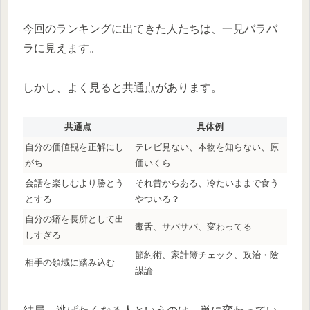
今回のランキングに出てきた人たちは、一見バラバ
ラに見えます。
しかし、よく見ると共通点があります。
共通点
具体例
自分の価値観を正解にし
テレビ見ない、本物を知らない、原
がち
価いくら
会話を楽しむより勝とう
それ昔からある、冷たいままで食う
とする
やついる？
自分の癖を長所として出
毒舌、サバサバ、変わってる
しすぎる
節約術、家計簿チェック、政治・陰
相手の領域に踏み込む
謀論