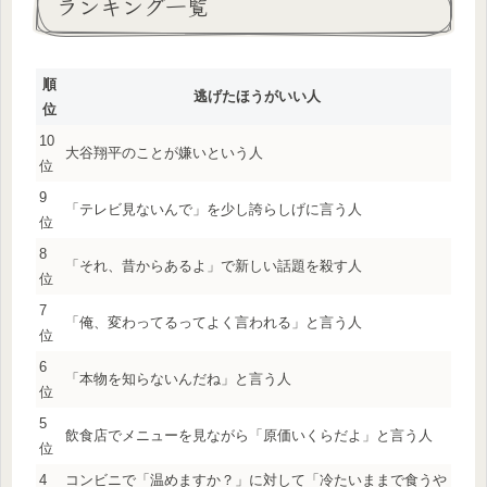
ランキング一覧
順
逃げたほうがいい人
位
10
大谷翔平のことが嫌いという人
位
9
「テレビ見ないんで」を少し誇らしげに言う人
位
8
「それ、昔からあるよ」で新しい話題を殺す人
位
7
「俺、変わってるってよく言われる」と言う人
位
6
「本物を知らないんだね」と言う人
位
5
飲食店でメニューを見ながら「原価いくらだよ」と言う人
位
4
コンビニで「温めますか？」に対して「冷たいままで食うや