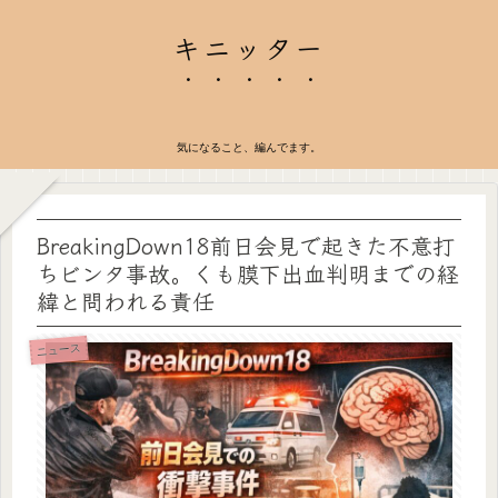
キニッター
気になること、編んでます。
BreakingDown18前日会見で起きた不意打
ちビンタ事故。くも膜下出血判明までの経
緯と問われる責任
ニュース