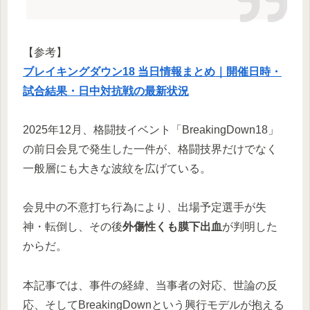
【参考】
ブレイキングダウン18 当日情報まとめ｜開催日時・
試合結果・日中対抗戦の最新状況
2025年12月、格闘技イベント「BreakingDown18」
の前日会見で発生した一件が、格闘技界だけでなく
一般層にも大きな波紋を広げている。
会見中の不意打ち行為により、出場予定選手が失
神・転倒し、その後
外傷性くも膜下出血
が判明した
からだ。
本記事では、事件の経緯、当事者の対応、世論の反
応、そしてBreakingDownという興行モデルが抱える