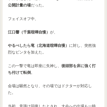
公開計量の場
だった。
フェイスオフ中、
江口響（千葉喧嘩自慢）
が、
やるべしたら竜（北海道喧嘩自慢）
に対し、突然強
烈なビンタを加えた。
この一撃で竜は即座に失神し、
後頭部を床に強く打
ち付けて転倒
。
会場は騒然となり、その場ではドクターが対応し
た。
当初、意識は回復したとされ、大会への出場も一時