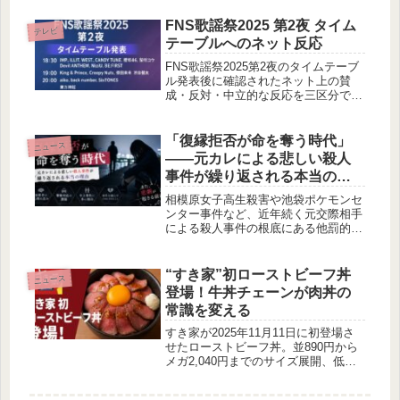
ベースで紹介。中山芝2500mのデータ
傾向とファン反応も解説。
FNS歌謡祭2025 第2夜 タイム
テレビ
テーブルへのネット反応
FNS歌謡祭2025第2夜のタイムテーブ
ル発表後に確認されたネット上の賛
成・反対・中立的な反応を三区分で整
理。
「復縁拒否が命を奪う時代」
ニュース
――元カレによる悲しい殺人
事件が繰り返される本当の理
由
相模原女子高生殺害や池袋ポケモンセ
ンター事件など、近年続く元交際相手
による殺人事件の根底にある他罰的思
考や愛着の問題、警察対応の課題を深
掘り。年上男性に多い傾向や防止策も
整理し、悲しい繰り返しをどう止める
“すき家”初ローストビーフ丼
ニュース
かを考えます。
登場！牛丼チェーンが肉丼の
常識を変える
すき家が2025年11月11日に初登場さ
せたローストビーフ丼。並890円から
メガ2,040円までのサイズ展開、低温
調理の柔らか肉とニンニク醤油ダレ、
生卵・ホースラディッシュ付きで話