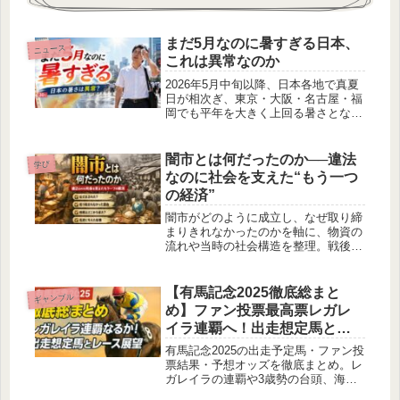
まだ5月なのに暑すぎる日本、
ニュース
これは異常なのか
2026年5月中旬以降、日本各地で真夏
日が相次ぎ、東京・大阪・名古屋・福
岡でも平年を大きく上回る暑さとなり
ました。5月の暑さは異常なのか、気
象庁データやSNS上の反応、熱中症対
策をもとに整理します。
闇市とは何だったのか──違法
学び
なのに社会を支えた“もう一つ
の経済”
闇市がどのように成立し、なぜ取り締
まりきれなかったのかを軸に、物資の
流れや当時の社会構造を整理。戦後日
本における経済の実態と、都市形成へ
の影響を具体的に読み解きます。
【有馬記念2025徹底総まと
ギャンブル
め】ファン投票最高票レガレ
イラ連覇へ！出走想定馬とレ
ース展望
有馬記念2025の出走予定馬・ファン投
票結果・予想オッズを徹底まとめ。レ
ガレイラの連覇や3歳勢の台頭、海外
帰り組の巻き返しまで最新情報を事実