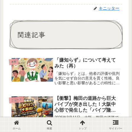
キニッター
関連記事
「嫌知らず」について考えて
考察
みた（再）
「嫌知らず」とは、他者の評価や批判
を気にせず自分の意見を貫く性格。良
い影響と悪い影響があるこの特性につ
いて、どうして育つのか、気づかない
うちに自分も「嫌知らず」かもしれな
い場面とともに詳しく解説します。
【衝撃】梅田の道路から巨大
ニュース
パイプが突き出した！大阪中
心部で発生した「パイプ隆起
事故」の原因と背景を徹底解
2026年3月11日、大阪・梅田の道路で
説
巨大鋼鉄パイプが地中から突き出す事
故が発生しました。下水道工事現場で
ホーム
検索
トップ
サイドバー
起きたこのトラブルの原因や復旧状