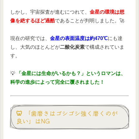
しかし、宇宙探査が進むにつれて、
金星の環境は想
像を絶するほど過酷
であることが判明しました。🚀
現在の研究では、
金星の表面温度は約470℃
にも達
し、大気のほとんどが
二酸化炭素
で構成されていま
す。
💡
「金星には生命がいるかも？」というロマンは、
科学の進歩によって完全に覆されました！
🦷 「歯磨きはゴシゴシ強く磨くのが
良い」はNG