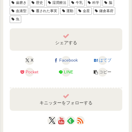
歯磨き
歴史
湿潤療法
牛乳
科学
脳
血液型
覆された事実
運動
金星
鎌倉幕府
魚
シェアする
X
Facebook
はてブ
Pocket
LINE
コピー
キニッターをフォローする