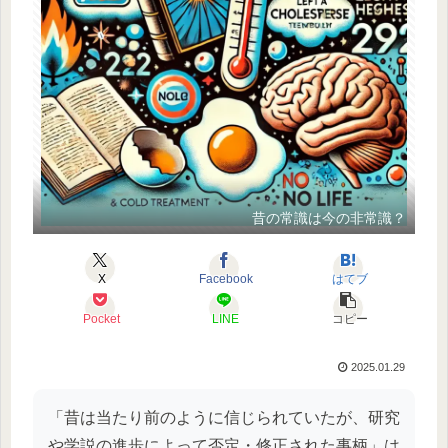
昔の常識は今の非常識？
X
Facebook
はてブ
Pocket
LINE
コピー
2025.01.29
「昔は当たり前のように信じられていたが、研究
や学説の進歩によって否定・修正された事柄」は