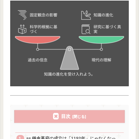
目次
📜 鎌倉幕府の成立は「1192年」じゃなくなっ